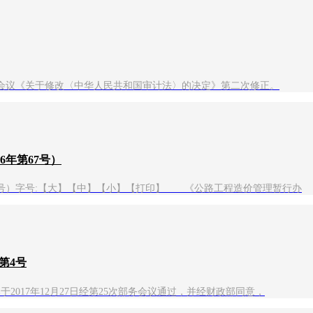
一次会议《关于修改〈中华人民共和国审计法〉的决定》第二次修正。
年第67号）
67号）字号:【大】【中】【小】【打印】 《公路工程造价管理暂行办
第4号
2017年12月27日经第25次部务会议通过，并经财政部同意，