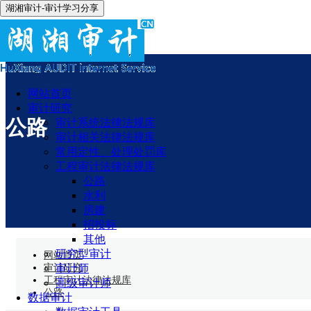
湖湘审计-审计学习分享
网站首页
审计研究
公路
审计系统法律法规库
审计相关法律法规库
常用定性、处理处罚库
工程审计法律法规库
公路
水利
房建
招投标
其他
研究型审计
网站首页
审计研究
审计师
工程审计法律法规库
高级审计师
公路
数据审计