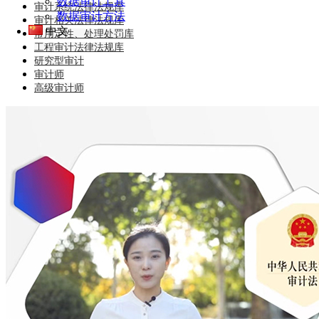
数据审计工具
审计系统法律法规库
数据审计方法
审计相关法律法规库
中文
常用定性、处理处罚库
工程审计法律法规库
研究型审计
审计师
高级审计师