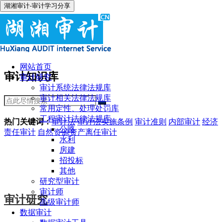
湖湘审计-审计学习分享
网站首页
审计知识库
审计研究
审计系统法律法规库
审计相关法律法规库
常用定性、处理处罚库
工程审计法律法规库
热门关键词：
审计法
审计法实施条例
审计准则
内部审计
经济
公路
责任审计
自然资源资产离任审计
水利
房建
招投标
其他
研究型审计
审计师
审计研究
高级审计师
数据审计