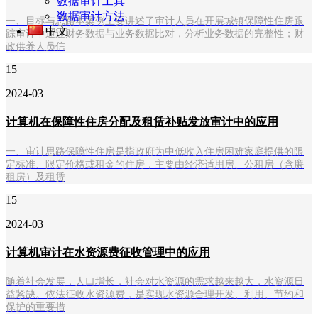
数据审计工具
数据审计方法
一、目标与思路本案例主要讲述了审计人员在开展城镇保障性住房跟
中文
踪审计中通过财务数据与业务数据比对，分析业务数据的完整性；财
政供养人员信
15
2024-03
计算机在保障性住房分配及租赁补贴发放审计中的应用
一、审计思路保障性住房是指政府为中低收入住房困难家庭提供的限
定标准、限定价格或租金的住房，主要由经济适用房、公租房（含廉
租房）及租赁
15
2024-03
计算机审计在水资源费征收管理中的应用
随着社会发展，人口增长，社会对水资源的需求越来越大，水资源日
益紧缺。依法征收水资源费，是实现水资源合理开发、利用、节约和
保护的重要措