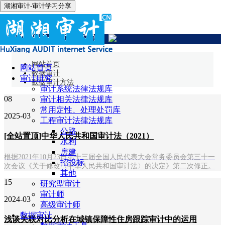
湖湘审计-审计学习分享
数据审计方法
网站首页
网站首页
数据审计
审计研究
数据审计方法
审计系统法律法规库
08
审计相关法律法规库
常用定性、处理处罚库
2025-03
工程审计法律法规库
公路
[全站置顶]中华人民共和国审计法（2021）
水利
房建
根据2021年10月23日第十三届全国人民代表大会常务委员会第三十一
招投标
次会议《关于修改〈中华人民共和国审计法〉的决定》第二次修正。
其他
15
研究型审计
审计师
2024-03
高级审计师
数据审计
浅谈关联对比分析在城镇保障性住房跟踪审计中的运用