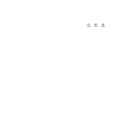
小
中
大