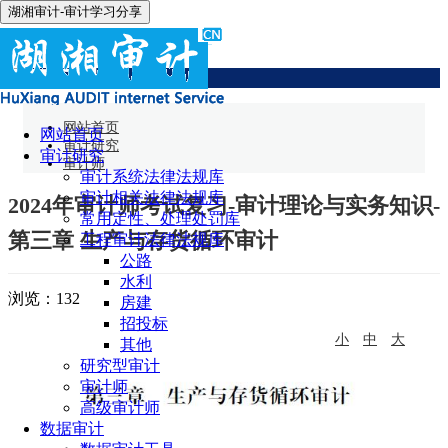
湖湘审计-审计学习分享
审计师
网站首页
网站首页
审计研究
审计研究
审计师
审计系统法律法规库
审计相关法律法规库
2024年审计师考试复习-审计理论与实务知识-
常用定性、处理处罚库
第三章 生产与存货循环审计
工程审计法律法规库
公路
水利
浏览：
132
房建
招投标
小
中
大
其他
研究型审计
审计师
高级审计师
数据审计