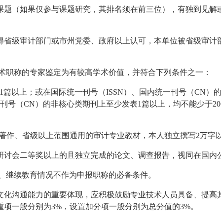
课题（如果仅参与课题研究，其排名须在前三位），有独到见解
得省级审计部门或市州党委、政府以上认可，本单位被省级审计
技术职称的专家鉴定为有较高学术价值，并符合下列条件之一：
刊发表1篇以上；或在国际统一刊号（ISSN）、国内统一刊号（C
刊号（CN）的非核心类期刊上至少发表1篇以上，均不能少于20
业著作、省级以上范围通用的审计专业教材，本人独立撰写2万字
研讨会二等奖以上的且独立完成的论文、调查报告，视同在国内
平、继续教育情况不作为申报职称的必备条件。
文化沟通能力的重要体现，应积极鼓励专业技术人员具备、提高
项一般分别为3%，设置加分项一般分别为总分值的3%。