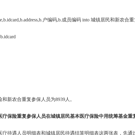
onname,b.idcard,b.address,b.户编码,b.成员编码 into 城镇居民和新
idcard
险和新农合重复参保人员为8939人。
合医疗保险重复参保人员在城镇居民基本医疗保险中用统筹基金重
医疗待遇人员明细表和城镇居民待遇结算明细表这两张表，先通