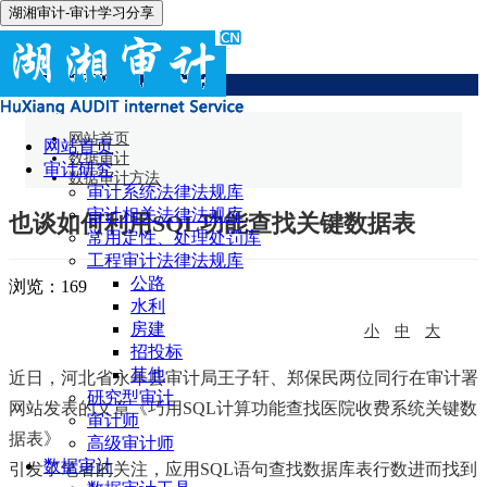
湖湘审计-审计学习分享
数据审计方法
网站首页
网站首页
数据审计
审计研究
数据审计方法
审计系统法律法规库
审计相关法律法规库
也谈如何利用SQL功能查找关键数据表
常用定性、处理处罚库
工程审计法律法规库
公路
浏览：
169
水利
房建
小
中
大
招投标
其他
近日，河北省永年县审计局王子轩、郑保民两位同行在审计署
研究型审计
网站发表的文章《巧用SQL计算功能查找医院收费系统关键数
审计师
据表》
高级审计师
数据审计
引发了笔者的关注，应用SQL语句查找数据库表行数进而找到