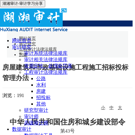
湖湘审计-审计学习分享
房建
网站首页
网站首页
审计研究
审计研究
工程审计法律法规库
审计系统法律法规库
房建
审计相关法律法规库
常用定性、处理处罚库
房屋建筑和市政基础设施工程施工招标投标
工程审计法律法规库
管理办法
公路
水利
房建
浏览：
191
招投标
其他
小
中
大
研究型审计
审计师
中华人民共和国住房和城乡建设部令
高级审计师
数据审计
第43号