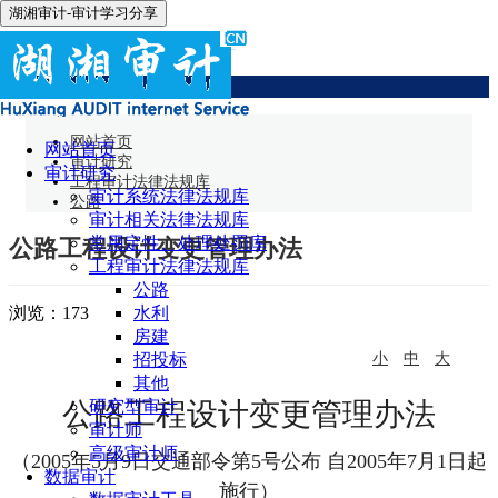
湖湘审计-审计学习分享
公路
网站首页
网站首页
审计研究
审计研究
工程审计法律法规库
审计系统法律法规库
公路
审计相关法律法规库
常用定性、处理处罚库
公路工程设计变更管理办法
工程审计法律法规库
公路
浏览：
173
水利
房建
招投标
小
中
大
其他
公路工程设计变更管理办法
研究型审计
审计师
高级审计师
（2005年5月9日交通部令第5号公布 自2005年7月1日起
数据审计
施行）