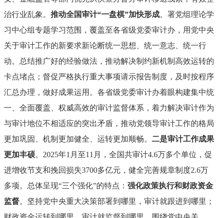
治行业乱象。
推动全国审计“一盘棋”加快形成
。署党组理论学
习中心组专题学习范围，覆盖至各省级党委审计办，用党中央
关于审计工作的新要求新论断统一思想、统一意志、统一行
动。总结推广好的经验做法，推动解决制约新机制高效运转的
卡点堵点；督促严格执行重大事项请示报告制度，及时按程序
汇总办理，做好成果运用。各省级党委审计办着眼构建集中统
一、全面覆盖、权威高效的审计监督体系，着力解决审计作为
与审计地位不相适应的突出矛盾，推动党领导审计工作的格局
更加巩固、机制更加健全、运转更加顺畅。
二是审计工作成果
更加丰硕
。2025年1月至11月，全国共审计4.6万多个单位，促
进增收节支和挽回损失3700多亿元，健全完善规章制度2.6万
多项。总体呈现“三个强化”的特点：
强化政策执行和财政资金
监督
。坚持党中央重大决策部署到哪里，审计就跟进到哪里；
财政资金运转到哪里，审计就监督到哪里。围绕党中央关