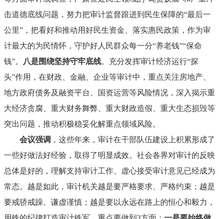
击道德底线问题，努力把审计监督跟进到民生保障的“最后一
公里”，把看好和推动用好民生资金、落实惠民政策，作为审
计最大的为民情怀，守护好人民群众每一分“养老钱”“保命
钱”。
八是围绕坚持守牢底线
。充分发挥审计经济运行“探
头”作用，在财政、金融、企业等审计中，重点关注房地产、
地方政府债务及融资平台、国资运营等风险情况，深入揭示重
大经济贪腐、重大财务舞弊、重大财政造假、重大生态损毁等
突出问题，推动积极稳妥化解重点领域风险。
会议强调
，这些年来，审计在干部队伍建设上积累形成了
一些好做法好经验，取得了明显成效。社会各界对审计的反映
总体是好的，理解支持审计工作、虚心接受审计意见已经成为
常态。越是如此，审计机关越是要严格要求、严格约束；越是
要戒骄戒躁、谦虚谨慎；越是要以永远在路上的恒心和毅力，
用铁的纪律打造审计铁军。重点要做到3方面：
一是要始终做