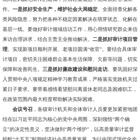
作。
一是抓好安全生产，维护社会大局稳定
。全面排查化解各
类风险隐患，努力把各种不稳定因素解决在萌芽状态、化解在
基层一线。要做好审计领域信访工作，用心用情研究群众来信
来访合理诉求，结合主责主业推动解决。
二是抓好审计项目管
理
。实现新项目顺利开展、老项目圆满“收官”。要结合具体审
计项目，密切关注困难群众基本生活保障、欠薪等问题，切实
保障和改善民生。
三是抓好廉政建设和慰问走访
。要巩固好深
入贯彻中央八项规定精神学习教育成果，严格落实党政机关过
紧日子要求。要带着感情看望慰问离退休老同志及困难职工，
在政策范围内最大程度帮助解决实际困难。
会议号召
，各级审计机关和全体审计人员要更加紧密地团
结在以习近平同志为核心的党中央周围，深刻领悟“两个确
立”的决定性意义，坚决做到“两个维护”，以高质量审计监督
护航“十五五”时期经济社会高质量发展，为以中国式现代化全