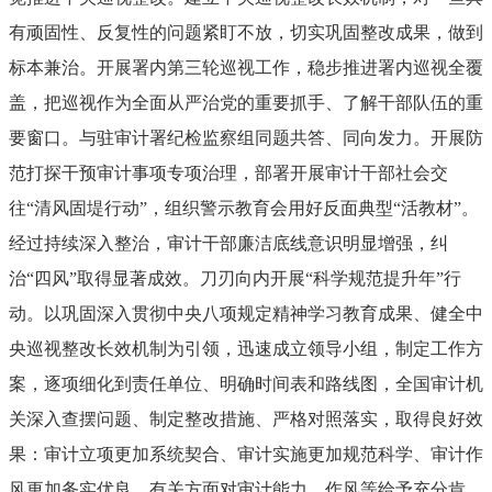
有顽固性、反复性的问题紧盯不放，切实巩固整改成果，做到
标本兼治。开展署内第三轮巡视工作，稳步推进署内巡视全覆
盖，把巡视作为全面从严治党的重要抓手、了解干部队伍的重
要窗口。与驻审计署纪检监察组同题共答、同向发力。开展防
范打探干预审计事项专项治理，部署开展审计干部社会交
往“清风固堤行动”，组织警示教育会用好反面典型“活教材”。
经过持续深入整治，审计干部廉洁底线意识明显增强，纠
治“四风”取得显著成效。刀刃向内开展“科学规范提升年”行
动。以巩固深入贯彻中央八项规定精神学习教育成果、健全中
央巡视整改长效机制为引领，迅速成立领导小组，制定工作方
案，逐项细化到责任单位、明确时间表和路线图，全国审计机
关深入查摆问题、制定整改措施、严格对照落实，取得良好效
果：审计立项更加系统契合、审计实施更加规范科学、审计作
风更加务实优良，有关方面对审计能力、作风等给予充分肯