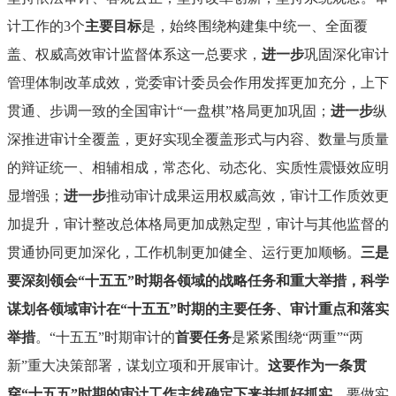
计工作的3个
主要目标
是，始终围绕构建集中统一、全面覆
盖、权威高效审计监督体系这一总要求，
进一步
巩固深化审计
管理体制改革成效，党委审计委员会作用发挥更加充分，上下
贯通、步调一致的全国审计“一盘棋”格局更加巩固；
进一步
纵
深推进审计全覆盖，更好实现全覆盖形式与内容、数量与质量
的辩证统一、相辅相成，常态化、动态化、实质性震慑效应明
显增强；
进一步
推动审计成果运用权威高效，审计工作质效更
加提升，审计整改总体格局更加成熟定型，审计与其他监督的
贯通协同更加深化，工作机制更加健全、运行更加顺畅。
三是
要深刻领会“十五五”时期各领域的战略任务和重大举措，科学
谋划各领域审计在“十五五”时期的主要任务、审计重点和落实
举措
。“十五五”时期审计的
首要任务
是紧紧围绕“两重”“两
新”重大决策部署，谋划立项和开展审计。
这要作为一条贯
穿“十五五”时期的审计工作主线确定下来并抓好抓实
。要做实