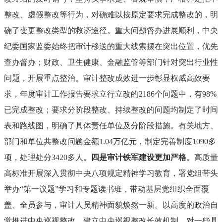
整改、虚假整改等行为，对确难以按原定要求完成整改的，明
确了变更整改类型的救济途径。重大问题督办进展顺利，中央
纪委国家监委始终把审计移送的重大线索摆在突出位置，优先
查办督办；财政、卫生健康、金融监管等部门针对突出行业性
问题，开展重点整治。审计整改成效进一步彰显权威高效要
求，年度审计工作报告要求立行立改的2186个问题中，有98%
已完成整改；要求分阶段整改、持续整改的问题均制定了时间
表和路线图，明确了具体责任单位及分阶段措施。有关地方、
部门和单位共整改问题金额1.04万亿元，制定完善制度1090多
项，处理处分3420多人。
四是审计铁军建设更加严格
。高质量
高标准开展深入贯彻中央八项规定精神学习教育，署党组带头
举办“第一议题”学习和专题读书班，带动基层党组织全面覆
盖、全员参与，审计人员精神面貌焕然一新。以高度的政治自
觉推进中央巡视整改。建立中央巡视整改长效机制，对一些具