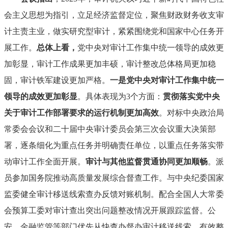
会主义思想为指引，立足经济监督定位，聚焦财政财务收支审
计主责主业，做实研究型审计，紧紧围绕党和国家中心任务开
展工作。
总体上看，
党中央对审计工作集中统一领导的成效更
加彰显，审计工作成果更加丰硕，审计整改总体格局更加稳
固，审计铁军建设更加严格。
一是党中央对审计工作集中统一
领导的成效更加彰显
。具体表现为3个方面：
贯彻落实党中央
关于审计工作部署要求的运行机制更加高效
。对标中央政治局
常委会会议和二十届中央审计委员会第三次会议重大决策部
署，逐条细化为重点任务并明确责任单位，以重点任务落实带
动审计工作全面开展。
审计与其他监督贯通协同更加顺畅
。派
员参加国务院推动高质量发展综合督查工作。与中央纪委国家
监委健全审计移送线索查办反馈对账机制。配合全国人大常委
会预算工委对审计查出突出问题整改情况开展跟踪监督。公
安、金融监管等部门优先从快查办督办审计移送线索，有效整