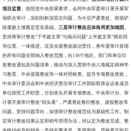
项目监督
。按照党中央部署要求，会同中央军委审计署开展军
地联合审计，深刻剖析深层次问题，为今后严肃查处、彻底铲
除腐败土壤奠定坚实基础。
三是审计整改总体格局更加稳固
。
坚持将审计整改“下半篇文章”与揭示问题“上半篇文章”摆在同
等位置、一体推进。压实全面整改政治责任，将年度审计发现
的所有问题全部纳入整改范围，向138个地区、部门和单位印
发整改通知及问题清单，推动与深入贯彻中央八项规定精神学
习教育、中央巡视整改等一体对照检查。提升专项整改质效，
中央审计委员会和中央经济责任审计工作部际联席会议各成员
单位按照工作职责，分别牵头开展专项整改。中央审计办、审
计署开展审计整改“回头看”，严肃查处敷衍整改、虚假整改等
问题。坚持问题导向，加强审计整改规范化与基础性工作。制
定审计整改结果认定和销号管理办法，对认定为整改完成、整
改终结的及时销号；坚持实事求是、客观审慎，严格界定拒不