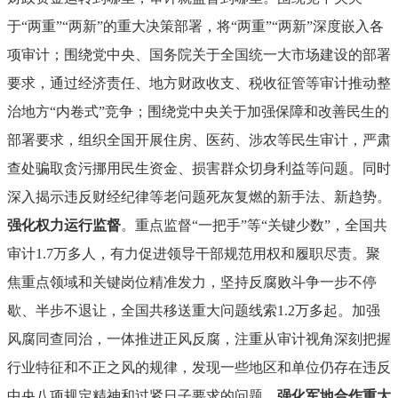
于“两重”“两新”的重大决策部署，将“两重”“两新”深度嵌入各
项审计；围绕党中央、国务院关于全国统一大市场建设的部署
要求，通过经济责任、地方财政收支、税收征管等审计推动整
治地方“内卷式”竞争；围绕党中央关于加强保障和改善民生的
部署要求，组织全国开展住房、医药、涉农等民生审计，严肃
查处骗取贪污挪用民生资金、损害群众切身利益等问题。同时
深入揭示违反财经纪律等老问题死灰复燃的新手法、新趋势。
强化权力运行监督
。重点监督“一把手”等“关键少数”，全国共
审计1.7万多人，有力促进领导干部规范用权和履职尽责。聚
焦重点领域和关键岗位精准发力，坚持反腐败斗争一步不停
歇、半步不退让，全国共移送重大问题线索1.2万多起。加强
风腐同查同治，一体推进正风反腐，注重从审计视角深刻把握
行业特征和不正之风的规律，发现一些地区和单位仍存在违反
中央八项规定精神和过紧日子要求的问题。
强化军地合作重大