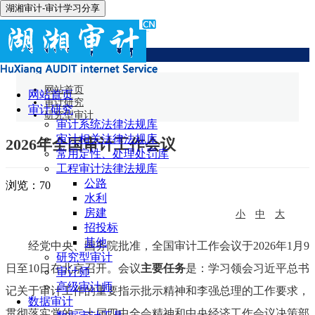
湖湘审计-审计学习分享
研究型审计
网站首页
网站首页
审计研究
审计研究
研究型审计
审计系统法律法规库
审计相关法律法规库
2026年全国审计工作会议
常用定性、处理处罚库
工程审计法律法规库
公路
浏览：
70
水利
房建
小
中
大
招投标
其他
经党中央、国务院批准，全国审计工作会议于2026年1月9
研究型审计
日至10日在北京召开。会议
主要任务
是：学习领会习近平总书
审计师
高级审计师
记关于审计工作的重要指示批示精神和李强总理的工作要求，
数据审计
贯彻落实党的二十届四中全会精神和中央经济工作会议决策部