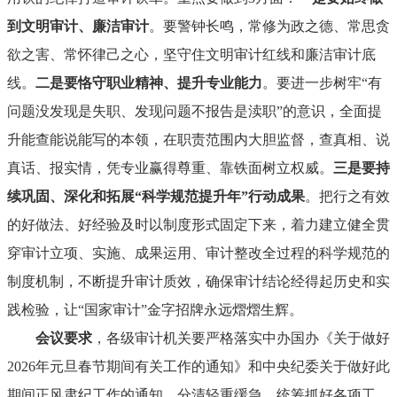
到文明审计、廉洁审计
。要警钟长鸣，常修为政之德、常思贪
欲之害、常怀律己之心，坚守住文明审计红线和廉洁审计底
线。
二是要恪守职业精神、提升专业能力
。要进一步树牢“有
问题没发现是失职、发现问题不报告是渎职”的意识，全面提
升能查能说能写的本领，在职责范围内大胆监督，查真相、说
真话、报实情，凭专业赢得尊重、靠铁面树立权威。
三是要持
续巩固、深化和拓展“科学规范提升年”行动成果
。把行之有效
的好做法、好经验及时以制度形式固定下来，着力建立健全贯
穿审计立项、实施、成果运用、审计整改全过程的科学规范的
制度机制，不断提升审计质效，确保审计结论经得起历史和实
践检验，让“国家审计”金字招牌永远熠熠生辉。
会议要求
，各级审计机关要严格落实中办国办《关于做好
2026年元旦春节期间有关工作的通知》和中央纪委关于做好此
期间正风肃纪工作的通知，分清轻重缓急，统筹抓好各项工