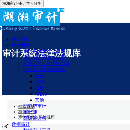
湖湘审计-审计学习分享
网站首页
审计研究
审计系统法律法规库
审计系统法律法规库
审计相关法律法规库
常用定性、处理处罚库
工程审计法律法规库
公路
水利
房建
招投标
其他
研究型审计
网站首页
审计研究
审计师
审计系统法律法规库
高级审计师
数据审计
08