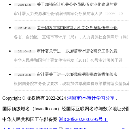
关于加强审计机关公务员队伍专业化建设的意
2009-12-21
审计署人力资源和社会保障部国家公务员局审人发〔2009〕20
关于印发贯彻加强审计机关公务员队伍专业化
2011-11-07
各省、自治区、直辖市审计厅（局），人力资源社会保障厅（局
审计署关于进一步加强审计理论研究工作的意
2011-04-15
中华人民共和国审计署文件审科发〔2011〕40号审计署关于进
审计署关于进一步加强减税降费政策措施落实
2018-08-31
根据国务院常务会议要求，现就加强减税降费政策措施落实情况
Copyright © 版权所有 2022-2024
湖湘审计-审计学习分享
.
国际顶级域名（hxaudit.com）经国际互联网名称与数字地址
中华人民共和国工信部备案
湘ICP备2022007295号-1