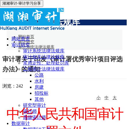
湖湘审计-审计学习分享
审计系统法律法规库
网站首页
网站首页
审计研究
审计研究
审计系统法律法规库
审计系统法律法规库
审计相关法律法规库
审计署关于印发《审计署优秀审计项目评选
常用定性、处理处罚库
办法》的通知
工程审计法律法规库
公路
水利
浏览：
242
房建
招投标
小
中
大
其他
研究型审计
中华人民共和国审计
审计师
高级审计师
数据审计