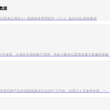
务数据
到某单位用友A++财政财务管理软件（V5.2）备份XML财务数据
计中发现：往来款长期挂账不清理，有由少数单位逐渐发展为普遍的迹象
者对该类问题产生的原因及解决办法进行了总结，供审计人员参考使用。一、