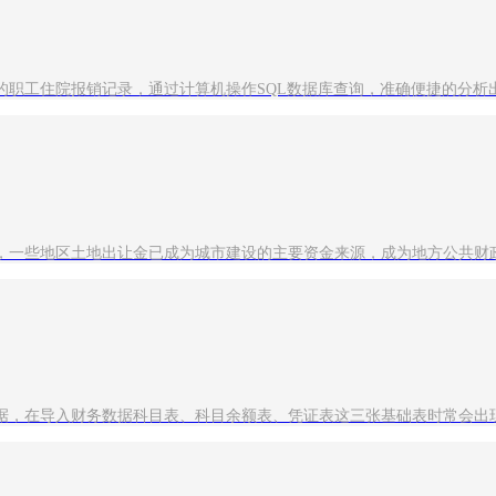
的职工住院报销记录，通过计算机操作SQL数据库查询，准确便捷的分析
，一些地区土地出让金已成为城市建设的主要资金来源，成为地方公共财
据，在导入财务数据科目表、科目余额表、凭证表这三张基础表时常会出