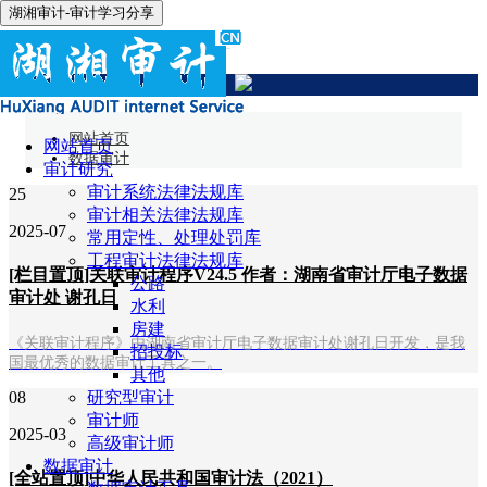
湖湘审计-审计学习分享
数据审计
网站首页
网站首页
数据审计
审计研究
审计系统法律法规库
25
审计相关法律法规库
2025-07
常用定性、处理处罚库
工程审计法律法规库
[栏目置顶]关联审计程序V24.5 作者：湖南省审计厅电子数据
公路
审计处 谢孔日
水利
房建
《关联审计程序》由湖南省审计厅电子数据审计处谢孔日开发，是我
招投标
国最优秀的数据审计工具之一。
其他
08
研究型审计
审计师
2025-03
高级审计师
数据审计
[全站置顶]中华人民共和国审计法（2021）