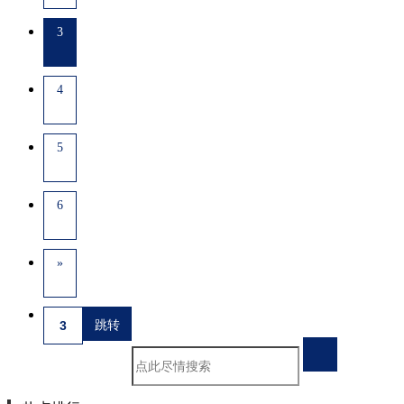
3
4
5
6
»