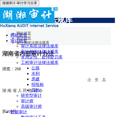
湖湘审计-审计学习分享
审计系统法律法规库
网站首页
网站首页
审计研究
审计研究
审计系统法律法规库
审计系统法律法规库
审计相关法律法规库
湖南省内部审计办法
常用定性、处理处罚库
工程审计法律法规库
公路
浏览：
268
水利
房建
小
中
大
招投标
其他
湖 南 省 人 民 政 府 令
研究型审计
审计师
高级审计师
第305号
数据审计