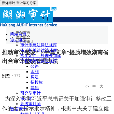
湖湘审计-审计学习分享
研究型审计
网站首页
网站首页
审计研究
审计研究
研究型审计
审计系统法律法规库
审计相关法律法规库
推动审计整改“下半篇文章”提质增效湖南省
常用定性、处理处罚库
出台审计整改管理办法
工程审计法律法规库
公路
水利
浏览：
237
房建
招投标
小
中
大
其他
研究型审计
为深入贯彻习近平总书记关于加强审计整改工
审计师
高级审计师
作的重要指示批示精神，根据中央关于建立健
数据审计