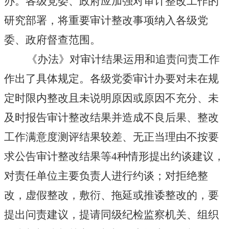
办。各级党委、政府应加强对审计整改工作的
研究部署，将重要审计整改事项纳入各级党
委、政府督查范围。
《办法》对审计结果运用和追责问责工作
作出了具体规定。各级党委审计办要对未在规
定时限内整改且未说明原因或原因不充分、未
及时报告审计整改结果并造成不良后果、整改
工作满意度测评结果较差、无正当理由不按要
求公告审计整改结果等4种情形提出约谈建议，
对责任单位主要负责人进行约谈；对拒绝整
改，虚假整改，敷衍、拖延或推诿整改的，要
提出问责建议，提请同级纪检监察机关、组织