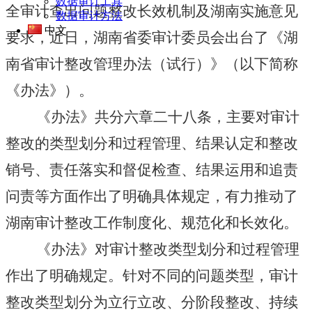
数据审计工具
全审计查出问题整改长效机制及湖南实施意见
数据审计方法
中文
要求，近日，湖南省委审计委员会出台了《湖
南省审计整改管理办法（试行）》（以下简称
《办法》）。
《办法》共分六章二十八条，主要对审计
整改的类型划分和过程管理、结果认定和整改
销号、责任落实和督促检查、结果运用和追责
问责等方面作出了明确具体规定，有力推动了
湖南审计整改工作制度化、规范化和长效化。
《办法》对审计整改类型划分和过程管理
作出了明确规定。针对不同的问题类型，审计
整改类型划分为立行立改、分阶段整改、持续