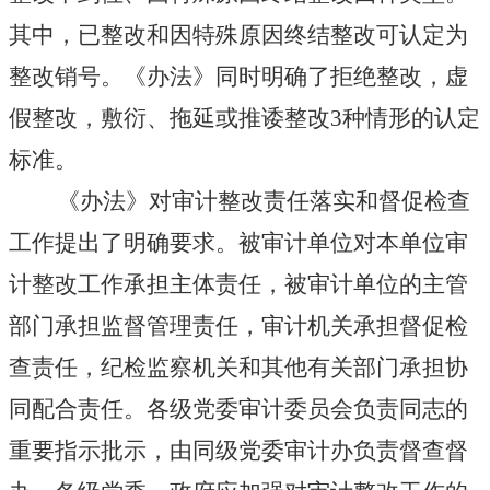
其中，已整改和因特殊原因终结整改可认定为
整改销号。《办法》同时明确了拒绝整改，虚
假整改，敷衍、拖延或推诿整改3种情形的认定
标准。
《办法》对审计整改责任落实和督促检查
工作提出了明确要求。被审计单位对本单位审
计整改工作承担主体责任，被审计单位的主管
部门承担监督管理责任，审计机关承担督促检
查责任，纪检监察机关和其他有关部门承担协
同配合责任。各级党委审计委员会负责同志的
重要指示批示，由同级党委审计办负责督查督