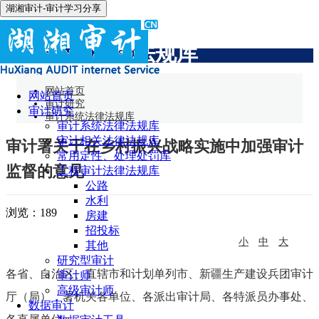
湖湘审计-审计学习分享
审计系统法律法规库
网站首页
网站首页
审计研究
审计研究
审计系统法律法规库
审计系统法律法规库
审计相关法律法规库
审计署关于在乡村振兴战略实施中加强审计
常用定性、处理处罚库
监督的意见
工程审计法律法规库
公路
水利
浏览：
189
房建
招投标
小
中
大
其他
研究型审计
各省、自治区、直辖市和计划单列市、新疆生产建设兵团审计
审计师
高级审计师
厅（局），署机关各单位、各派出审计局、各特派员办事处、
数据审计