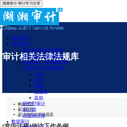
湖湘审计-审计学习分享
网站首页
审计研究
审计系统法律法规库
审计相关法律法规库
审计相关法律法规库
常用定性、处理处罚库
工程审计法律法规库
公路
水利
房建
招投标
其他
研究型审计
网站首页
审计研究
审计师
审计相关法律法规库
高级审计师
数据审计
[党内法规]信访工作条例