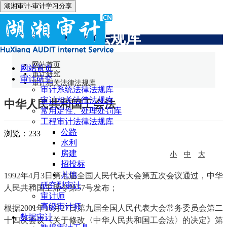
湖湘审计-审计学习分享
审计相关法律法规库
网站首页
网站首页
审计研究
审计研究
审计相关法律法规库
审计系统法律法规库
审计相关法律法规库
中华人民共和国工会法
常用定性、处理处罚库
工程审计法律法规库
公路
浏览：
233
水利
房建
小
中
大
招投标
其他
1992年4月3日第七届全国人民代表大会第五次会议通过，中华
研究型审计
人民共和国主席令第57号发布；
审计师
高级审计师
根据2001年10月27日第九届全国人民代表大会常务委员会第二
数据审计
十四次会议《关于修改〈中华人民共和国工会法〉的决定》第