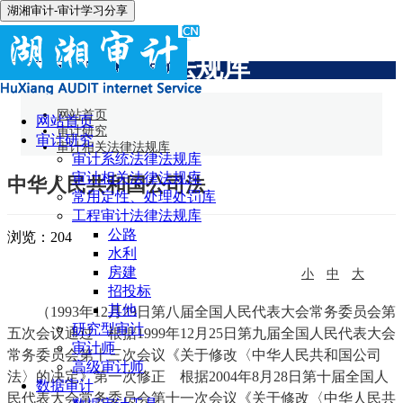
湖湘审计-审计学习分享
审计相关法律法规库
网站首页
网站首页
审计研究
审计研究
审计相关法律法规库
审计系统法律法规库
审计相关法律法规库
中华人民共和国公司法
常用定性、处理处罚库
工程审计法律法规库
公路
浏览：
204
水利
房建
小
中
大
招投标
其他
（1993年12月29日第八届全国人民代表大会常务委员会第
研究型审计
五次会议通过 根据1999年12月25日第九届全国人民代表大会
审计师
常务委员会第十三次会议《关于修改〈中华人民共和国公司
高级审计师
法〉的决定》第一次修正 根据2004年8月28日第十届全国人
数据审计
民代表大会常务委员会第十一次会议《关于修改〈中华人民共