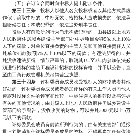
（五）在订立合同时向中标人提出附加条件。
第三十三条
投标人以他人名义投标或者以其他方式弄虚
作假，骗取中标的，中标无效，给招标人造成损失的，依法承
担赔偿责任；构成犯罪的，依法追究刑事责任。
投标人有前款所列行为尚未构成犯罪的，由县级以上地方
人民政府住房城乡建设主管部门处中标项目金额5‰以上10‰
以下的罚款，对单位直接负责的主管人员和其他直接责任人员
处单位罚款数额5%以上10%以下的罚款；有违法所得的，并
处没收违法所得；情节严重的，取消其1年至3年内参加依法必
须进行招标的建筑工程设计招标的投标资格，并予以公告，直
至由工商行政管理机关吊销营业执照。
第三十四条
评标委员会成员收受投标人的财物或者其他
好处的，评标委员会成员或者参加评标的有关工作人员向他人
透露对投标文件的评审和比较、中标候选人的推荐以及与评标
有关的其他情况的，由县级以上地方人民政府住房城乡建设主
管部门给予警告，没收收受的财物，可以并处3000元以上5万
元以下的罚款。
评标委员会成员有前款所列行为的，由有关主管部门通报
批评并取消担任评标委员会成员的资格，不得再参加任何依法