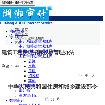
湖湘审计-审计学习分享
其他
网站首页
网站首页
审计研究
审计研究
工程审计法律法规库
审计系统法律法规库
其他
审计相关法律法规库
常用定性、处理处罚库
建筑工程设计招标投标管理办法
工程审计法律法规库
公路
浏览：
144
水利
房建
招投标
小
中
大
其他
中华人民共和国住房和城乡建设部令
研究型审计
审计师
高级审计师
第
33
号
数据审计