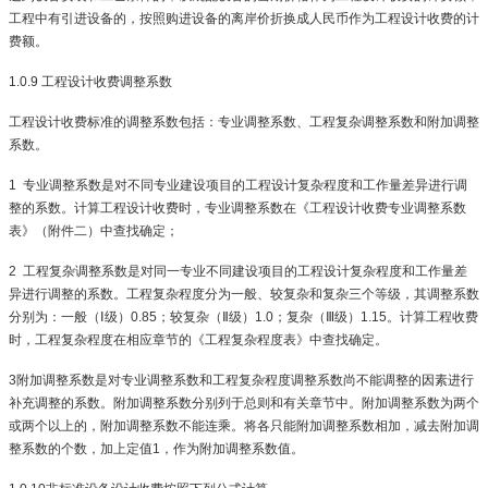
工程中有引进设备的，按照购进设备的离岸价折换成人民币作为工程设计收费的计
费额。
1.0.9
工程设计收费调整系数
工程设计收费标准的调整系数包括：专业调整系数、工程复杂调整系数和附加调整
系数。
1
专业调整系数是对不同专业建设项目的工程设计复杂程度和工作量差异进行调
整的系数。计算工程设计收费时，专业调整系数在《工程设计收费专业调整系数
表》（附件二）中查找确定；
2
工程复杂调整系数是对同一专业不同建设项目的工程设计复杂程度和工作量差
异进行调整的系数。工程复杂程度分为一般、较复杂和复杂三个等级，其调整系数
分别为：一般（
Ⅰ
级）
0.85
；较复杂（
Ⅱ
级）
1.0
；复杂（
Ⅲ
级）
1.15
。计算工程收费
时，工程复杂程度在相应章节的《工程复杂程度表》中查找确定。
3
附加调整系数是对专业调整系数和工程复杂程度调整系数尚不能调整的因素进行
补充调整的系数。附加调整系数分别列于总则和有关章节中。附加调整系数为两个
或两个以上的，附加调整系数不能连乘。将各只能附加调整系数相加，减去附加调
整系数的个数，加上定值
1
，作为附加调整系数值。