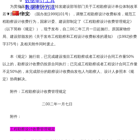
数据审计工具
为贯彻落实《国务院办公厅转发建设部等部门关于工程勘察设计单位体制改革
数据审计方法
中文
若干意见的通知》（国办发
[1999]101
号），调整工程勘察设计收费标准，规范工
程勘察设计收费行为，国家计委、建设部制定了《工程勘察设计收费管理规定》
（以下简称《规定》），现予发布，自二
00
二年三月一日起施行。原国家物价
局、建设部颁发的《关于发布工程勘察和工程设计收费标准的通知》（
[1992]
价费
字
375
号）及相关附件同时废止。
本《规定》施行前，已完成建设项目工程勘察或者工程设计合同工作量
50%
以上的，勘察设计收费仍按原合同执行；已完成工程勘察或者工程设计合同工作量
不足
50%
的，未完成部分的勘察设计收费由发包人与勘察人、设计人参照本《规
定》协商解决。
附件：工程勘察设计收费管理规定
二
00
二年一月七日
附件：
工程勘察设计收费管理规定