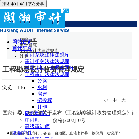
湖湘审计-审计学习分享
其他
网站首页
网站首页
审计研究
审计研究
工程审计法律法规库
审计系统法律法规库
其他
审计相关法律法规库
常用定性、处理处罚库
工程勘察设计收费管理规定
工程审计法律法规库
公路
浏览：
136
水利
房建
招投标
小
中
大
其他
国家计委、建设部关于发布《工程勘察设计收费管理规定》计
研究型审计
审计师
价格
[2002]10
号
高级审计师
数据审计
国务院各有关部门，各省、自治区、直辖市计委、物价局，建设厅：