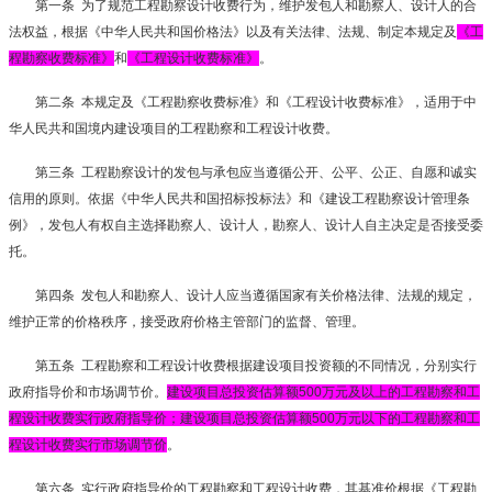
第一条
为了规范工程勘察设计收费行为，维护发包人和勘察人、设计人的合
法权益，根据《中华人民共和国价格法》以及有关法律、法规、制定本规定及
《工
程勘察收费标准》
和
《工程设计收费标准》
。
第二条
本规定及《工程勘察收费标准》和《工程设计收费标准》，适用于中
华人民共和国境内建设项目的工程勘察和工程设计收费。
第三条
工程勘察设计的发包与承包应当遵循公开、公平、公正、自愿和诚实
信用的原则。依据《中华人民共和国招标投标法》和《建设工程勘察设计管理条
例》，发包人有权自主选择勘察人、设计人，勘察人、设计人自主决定是否接受委
托。
第四条
发包人和勘察人、设计人应当遵循国家有关价格法律、法规的规定，
维护正常的价格秩序，接受政府价格主管部门的监督、管理。
第五条
工程勘察和工程设计收费根据建设项目投资额的不同情况，分别实行
政府指导价和市场调节价。
建设项目总投资估算额
500
万元及以上的工程勘察和工
程设计收费实行政府指导价；建设项目总投资估算额
500
万元以下的工程勘察和工
程设计收费实行市场调节价
。
第六条
实行政府指导价的工程勘察和工程设计收费，其基准价根据《工程勘