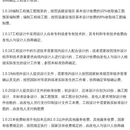
协商确定工程设计收费。
1.0.16
编制工程施工图预算的，按照该建设项目 基本设计收费的
10%
收取施工图
预算编制费；编制工程竣工图，按照该建设项目基本设计收费的
8%
收取竣工图编
制费。
1.0.17
工程设计中采用设计人自有专利或者专有技术的，其专利和专有技术收费由
发包人与设计人协商确定。
1.0.18
工程设计中的引进技术需要境内设计人配合设计的，或者需要按照境外设计
程序和技术质量要求由境内设计人进行设计的，工程设计收费由发包人与设计人根
据实际发生的设计工作量，参照本标准协商确定。
1.0.19
由境外设计人提供设计文件，需要境内设计人按照国家标准规范审核并签署
确认意见的，按照国际对等原则或者实际发生的工作量，协商确定审核确认费。
1.0.20
设计人提供设计文件的标准份数，初步设计、总体设计分别为
10
份，施工图
设计、非标准设备设计、施工图预算、竣工图分别为
8
份。发包人要求增加设计物
件份数的，由发包人另行支付印制设计文件工本费。工程设计中需要购买标准设计
图的，由发包人支付购图费
1.0.21
本收费标准不包括本总则
1.0.1
以外的其他服务收费。其他服务收费，国家
有收费规定的，按照规定执行；国家没有收费规定的，由发包人与设计人协商确