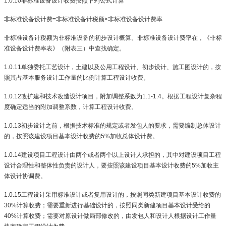
1.0.10
非标准设备设计收费按照下列公式计算
非标准设备设计费
=
非标准设备计税额
×
非标准设备设计费率
非标准设备计税额为非标准设备的初步设计概算。非标准设备设计费率在，《非标
准设备设计费率表》（附表三）中查找确定。
1.0.11
单独委托工艺设计，土建以及公用工程设计、初步设计、施工图设计的，按
照其占基本服务设计工作量的比例计算工程设计收费。
1.0.12
改扩建和技术改造设计项目，附加调整系数为
1.1-1.4
。根据工程设计复杂程
度确定适当的附加调整系数，计算工程设计收费。
1.0.13
初步设计之前，根据技术标准的规定或者发包人的要求，需要编制总体设计
的，按照该建设项目基本设计收费的
5%
加收总体设计费。
1.0.14
建设项目工程设计由两个或者两个以上设计人承担的，其中对建设项目工程
设计合理性和整体性负责的设计人，要按照该建设项目基本设计收费的
5%
加收主
体设计协调费。
1.0.15
工程设计采用标准设计或者复用设计的，按照同类新建项目基本设计收费的
30%
计算收费；需要重新进行基础设计的，按照同类新建项目基本设计受给的
40%
计算收费；需要对原设计做局部修改的，由发包人和设计人根据设计工作量