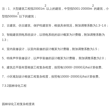
2
2
注：
1
、大型建筑工程指
20001m
以上的建筑，中型指
5001-20000m
的建筑，小
2
型指
5000m
以下的建筑；
2
、古建筑、仿古建筑、保护性建筑等，根据具体情况，附加调整系数为
1.3~1.6
；
3
、智能建筑弱电系统设计，以弱电系统的设计概算为计费额，附加调整系数为
1.3
；
4
、室内装修设计，以室内装修的设计概算为计费额，附加调整系数为
1.5
；
5
、特殊声学装修设计，以声学装修的设计概算为计费额， 附加调整系数为
2.0
；
6
、建筑总平面布置根据工程复杂程度，按照每
10000~20000
元
/ha
计算收费。
7
、小区规划设计根据工程复杂程度，按照每
10000~20000
元
/ha
计算收费。
7.3.2
园林绿化工程
园林绿化工程复杂程度表