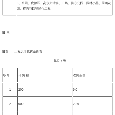
3
、公园、度假区、高尔夫球场、广场、街心公园、园林小品、屋顶花
园、市内花园等绿化工程
附
录
附表一、工程设计收费基价表
单位：元
序
号
计
费
额
收费基价
1
200
9.0
2
500
20.9