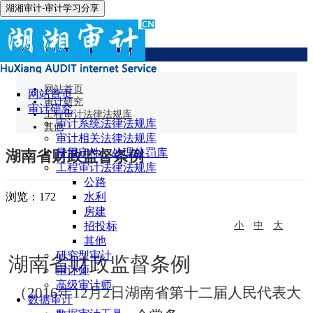
湖湘审计-审计学习分享
其他
网站首页
网站首页
审计研究
审计研究
工程审计法律法规库
审计系统法律法规库
其他
审计相关法律法规库
常用定性、处理处罚库
湖南省财政监督条例
工程审计法律法规库
公路
浏览：
172
水利
房建
招投标
小
中
大
其他
研究型审计
湖南省财政监督条例
审计师
高级审计师
（2016年12月2日湖南省第十二届人民代表大
数据审计