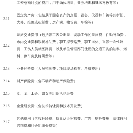
工资总额计提的费用，用于岗位培训、业务培训和继续再教育等）
固定资产费（包括属于固定资产的房屋、设备、仪器和车辆等的折旧、
2.11
大修、维修或租赁费，房产税、物管费、年检等）
差旅交通费用（包括职工因公出差、调动工作的差旅费、住勤补助费，
市内交通费和误餐补助费，职工探亲路费、职工退休、退职一次性路
2.12
费，工伤人员就医路费，以及单位管理部门使用的交通工具的油料、燃
料、停车费及牌照费等）
2.13
业务经营费（人员招募费，项目现场检查、考核费用）
2.14
财产保险费（含不动产和动产保险费）
2.15
党、团、工会、妇女等组织活动经费
2.16
企业研发费（含技术转让费和技术开发费）
其他费用（含投标经费、质量认证审核费、广告、财务费用，法律顾问
2.17
咨询费和社会组织会费等）