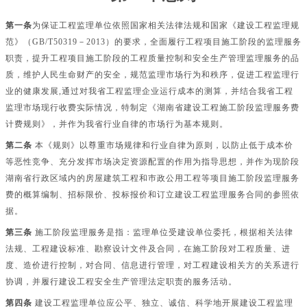
第一条
为保证工程监理单位依照国家相关法律法规和国家《建设工程监理规
范》（
GB/T50319－2013）的要求，全面履行工程项目施工阶段的监理服务
职责，提升工程项目施工阶段的工程质量控制和安全生产管理监理服务的品
质，维护人民生命财产的安全，规范监理市场行为和秩序，促进工程监理行
业的健康发展,通过对我省工程监理企业运行成本的测算，并结合我省工程
监理市场现行收费实际情况，特制定《湖南省建设工程施工阶段监理服务费
计费规则》，并作为我省行业自律的市场行为基本规则。
第二条
本《规则》以尊重市场规律和行业自律为原则，以防止低于成本价
等恶性竞争、充分发挥市场决定资源配置的作用为指导思想，并作为现阶段
湖南省行政区域内的房屋建筑工程和巿政公用工程等项目施工阶段监理服务
费的概算编制、招标限价、投标报价和订立建设工程监理服务合同的参照依
据。
第三条
施工阶段监理服务是指：监理单位受建设单位委托，根据相关法律
法规、工程建设标准、勘察设计文件及合同，在施工阶段对工程质量、进
度、造价进行控制，对合同、信息进行管理，对工程建设相关方的关系进行
协调，并履行建设工程安全生产管理法定职责的服务活动。
第四条
建设工程监理单位应公平、独立、诚信、科学地开展建设工程监理