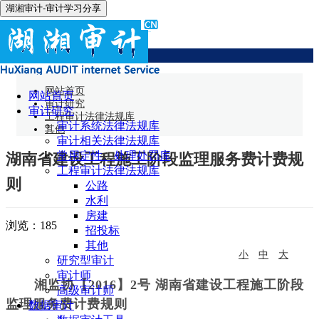
湖湘审计-审计学习分享
其他
网站首页
网站首页
审计研究
审计研究
工程审计法律法规库
审计系统法律法规库
其他
审计相关法律法规库
常用定性、处理处罚库
湖南省建设工程施工阶段监理服务费计费规
工程审计法律法规库
则
公路
水利
房建
浏览：
185
招投标
其他
小
中
大
研究型审计
审计师
湘监协【
2016】2号 湖南省建设工程施工阶段
高级审计师
监理服务费计费规则
数据审计