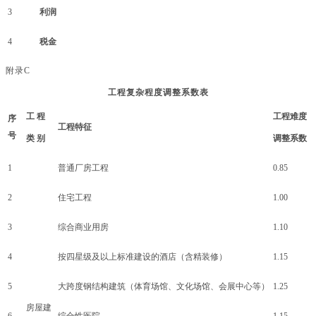
3
利润
4
税金
附录
C
工程复杂程度调整系数表
工
程
工程难度
序
工程特征
号
类
别
调整系数
1
普通厂房工程
0.85
2
住宅工程
1.00
3
综合商业用房
1.10
4
按四星级及以上标准建设的酒店（含精装修）
1.15
5
大跨度钢结构建筑（体育场馆、文化场馆、会展中心等）
1.25
房屋建