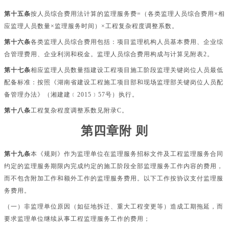
第十五条
按人员综合费用法计算的监理服务费
=（各类监理人员综合费用×相
应监理人员数量×监理服务时间）×工程复杂程度调整系数。
第十六条
各类监理人员综合费用包括：项目监理机构人员基本费用、企业综
合管理费用、企业利润和税金。监理人员综合费用构成与计算见附表
2。
第十七条
相应监理人员数量指建设工程项目施工阶段监理关键岗位人员最低
配备标准：按照《湖南省建设工程施工项目部和现场监理部关键岗位人员配
备管理办法》（湘建建﹝
2015﹞57号）执行。
第十八条
工程复杂程度调整系数见附录
C。
第四章附
则
第十九条
本《规则》作为监理单位在监理服务招标文件及工程监理服务合同
约定的监理服务期限内完成约定的施工阶段全部监理服务工作内容的费用，
而不包含附加工作和额外工作的监理服务费用。以下工作按协议支付监理服
务费用。
（一）非监理单位原因（如征地拆迁、重大工程变更等）造成工期拖延，而
要求监理单位继续从事工程监理服务工作的费用；