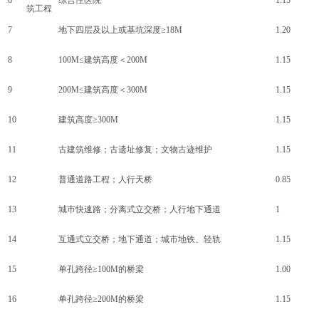
6
综合性医院
1.15
筑工程
7
地下四层及以上或基坑深度
≥18M
1.20
8
100M≤建筑高度＜200M
1.15
9
200M≤建筑高度＜300M
1.15
10
建筑高度
≥300M
1.15
11
古建筑维修；古遗址修复；文物古迹维护
1.15
12
普通道路工程；人行天桥
0.85
13
城巿快速路；分离式立交桥；人行地下通道
1
14
互通式立交桥；地下通道；城市地铁、轻轨
1.15
15
单孔跨径
≥100M的桥梁
1.00
16
单孔跨径
≥200M的桥梁
1.15