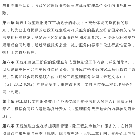
与相关服务活动，收取的监理服务费应当与建设监理单位提供的服务相一
致。
第五条
建设工程监理服务在市场竞争的环境下应充分体现优质优价的原
则，其为业主所提供的建设工程监理与相关服务的品质应符合国家有关法律
法规和标准规范，满足合同约定的服务内容和质量要求。不得违反标准规范
规定或合同约定，通过降低服务质量，减少服务内容等手段进行恶性竞争，
扰乱正常市场秩序。
第六条
工程项目施工阶段的监理服务范围和监理工作内容（详见附录
A），
以及建设单位和监理单位各自的义务、责任应严格遵循国家工商行政管理总
局、住房和城乡建设部颁布的《建设工程监理服务合同（示范文本）》
（GF-2012-0202）的规定要求，由建设单位与监理单位在工程监理服务合
同中约定。
第七条
施工阶段监理服务费计价办法按综合费率法和人员综合计算法两种
形式，根据合同双方意愿选择计费方式（监理服务费所包含的内容参见附录
B）。
第八条
工程监理企业在承担项目管理（除工程总承包外）服务的，在计算
项目管理服务费时在本《规则》综合费率法（见第二章）的计费基础上增加