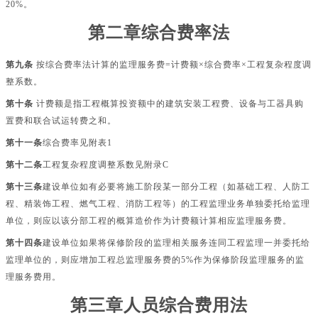
20%。
第二章综合费率法
第九条
按综合费率法计算的监理服务费
=计费额×综合费率×工程复杂程度调
整系数。
第十条
计费额是指工程概算投资额中的建筑安装工程费、设备与工器具购
置费和联合试运转费之和。
第十一条
综合费率见附表
1
第十二条
工程复杂程度调整系数见附录
C
第十三条
建设单位如有必要将施工阶段某一部分工程（如基础工程、人防工
程、精装饰工程、燃气工程、消防工程等）的工程监理业务单独委托给监理
单位，则应以该分部工程的概算造价作为计费额计算相应监理服务费。
第十四条
建设单位如果将保修阶段的监理相关服务连同工程监理一并委托给
监理单位的，则应增加工程总监理服务费的
5%作为保修阶段监理服务的监
理服务费用。
第三章人员综合费用法