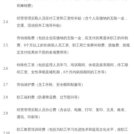
和摊销费）
经营管理后勤人员应付工资和工资性补贴（含个人应缴纳的五险一金，
2.4
交通、流动驻外工地等补贴）
劳动保险费（包括企业应缴纳的五险一金，应支付的离退休职工的补助
2.5
费、
6个月以上的长病假人员工资、职工死亡丧葬补助费、抚恤费、按规
定支付给离休干部的各项费用等）
特殊性工资（包括监理人员学习、培训期间、休假及探亲期间，停工期
2.6
间工资、女性孕期及哺乳期，
6个月内病假期间的工作等）
2.7
劳动保护费（含工作鞋、安全帽和制服等）
2.8
职工福利费（防暑降温费、过节慰问等）
经营管理后勤人员办公费（含会议、电脑、打印、复印、文具、账表、
2.9
通讯、印刷等）
职工教育培训经费（包括为职工学习先进技术和提高文化水平，按职工
2.10