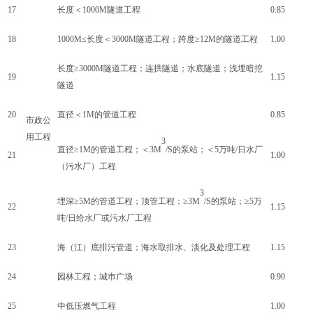
17
长度＜
1000M隧道工程
0.85
18
1000M≤长度＜3000M隧道工程；跨度≥12M的隧道工程
1.00
长度
≥3000M隧道工程；连拱隧道；水底隧道；浅埋暗挖
19
1.15
隧道
20
直径＜
1M的管道工程
0.85
市政公
用工程
3
直径
≥1M的管道工程；＜3M
/S的泵站；＜5万吨/日水厂
21
1.00
（污水厂）工程
3
埋深
≥5M的管道工程；顶管工程；≥3M
/S的泵站；≥5万
22
1.15
吨/日给水厂或污水厂工程
23
海（江）底排污管道；海水取排水、淡化及处理工程
1.15
24
园林工程；城巿广场
0.90
25
中低压燃气工程
1.00