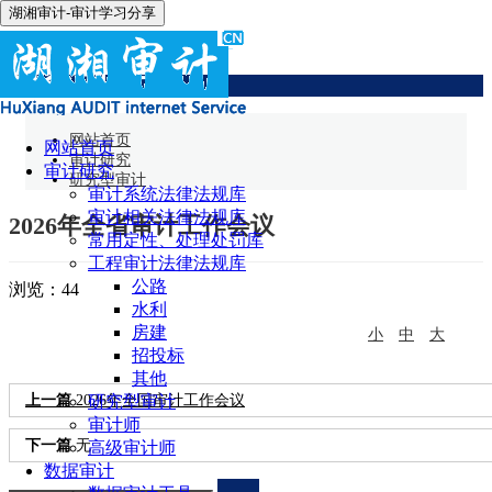
湖湘审计-审计学习分享
研究型审计
网站首页
网站首页
审计研究
审计研究
研究型审计
审计系统法律法规库
审计相关法律法规库
2026年全省审计工作会议
常用定性、处理处罚库
工程审计法律法规库
公路
浏览：
44
水利
房建
小
中
大
招投标
其他
上一篇
2026年全国审计工作会议
研究型审计
审计师
下一篇
无
高级审计师
数据审计