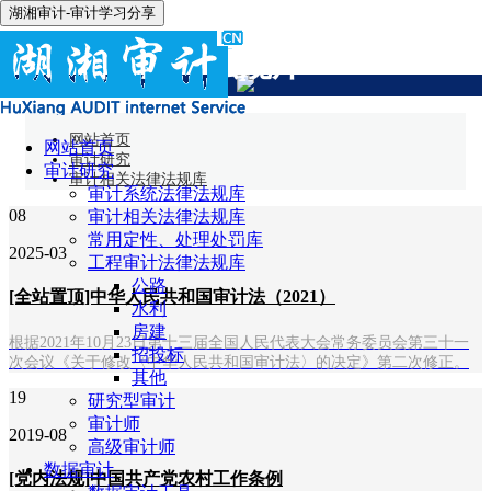
湖湘审计-审计学习分享
审计相关法律法规库
网站首页
网站首页
审计研究
审计研究
审计相关法律法规库
审计系统法律法规库
08
审计相关法律法规库
常用定性、处理处罚库
2025-03
工程审计法律法规库
公路
[全站置顶]中华人民共和国审计法（2021）
水利
房建
根据2021年10月23日第十三届全国人民代表大会常务委员会第三十一
招投标
次会议《关于修改〈中华人民共和国审计法〉的决定》第二次修正。
其他
19
研究型审计
审计师
2019-08
高级审计师
数据审计
[党内法规]中国共产党农村工作条例