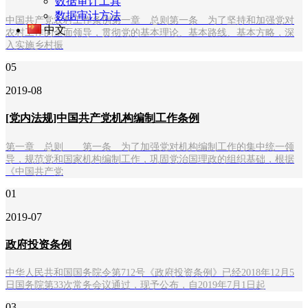
数据审计工具
数据审计方法
中国共产党农村工作条例第一章 总则第一条 为了坚持和加强党对
中文
农村工作的全面领导，贯彻党的基本理论、基本路线、基本方略，深
入实施乡村振
05
2019-08
[党内法规]中国共产党机构编制工作条例
第一章 总则 第一条 为了加强党对机构编制工作的集中统一领
导，规范党和国家机构编制工作，巩固党治国理政的组织基础，根据
《中国共产党
01
2019-07
政府投资条例
中华人民共和国国务院令第712号《政府投资条例》已经2018年12月5
日国务院第33次常务会议通过，现予公布，自2019年7月1日起
03