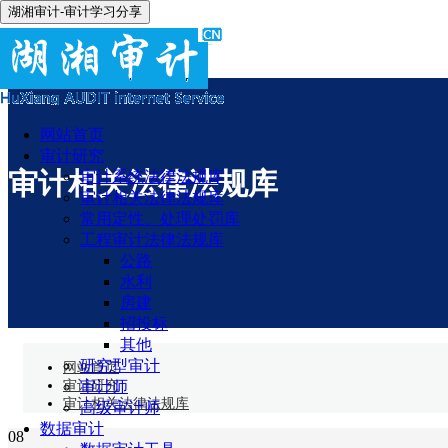
湖湘审计-审计学习分享
网站首页
审计研究
审计相关法律法规库
审计系统法律法规库
审计相关法律法规库
常用定性、处理处罚库
工程审计法律法规库
公路
水利
房建
招投标
其他
研究型审计
网站首页
审计研究
审计师
审计相关法律法规库
高级审计师
数据审计
08