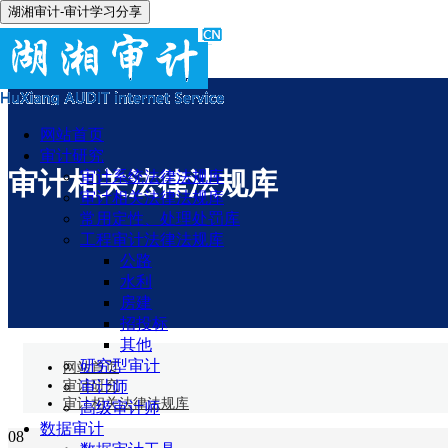
湖湘审计-审计学习分享
网站首页
审计研究
审计相关法律法规库
审计系统法律法规库
审计相关法律法规库
常用定性、处理处罚库
工程审计法律法规库
公路
水利
房建
招投标
其他
研究型审计
网站首页
审计研究
审计师
审计相关法律法规库
高级审计师
数据审计
08